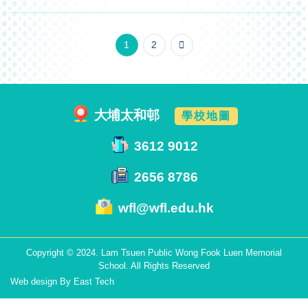
1
2
大埔太和邨
學校地圖
3612 9012
2656 8786
wfl@wfl.edu.hk
Copyright © 2024. Lam Tsuen Public Wong Fook Luen Memorial
School. All Rights Reserved
Web design
By
East Tech