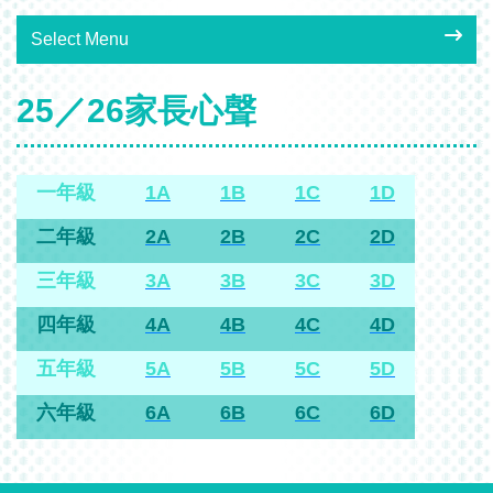
Select Menu
25／26家長心聲
一年級
1A
1B
1C
1D
二年級
2A
2B
2C
2D
三年級
3A
3B
3C
3D
四年級
4A
4B
4C
4D
五年級
5A
5B
5C
5D
六年級
6A
6B
6C
6D