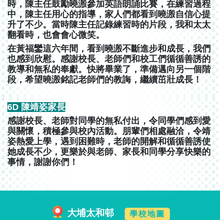
時，陳主任鼓勵曉溵參加英語朗誦比賽，在練習過程
中，陳主任用心的指導，家人們都看到曉溵自信心提
升了不少。當時陳主任記錄練習時的片段，我和太太
翻看時，也會會心微笑。
在黃福鑾這六年間，看到曉溵不斷進步和成長，我們
也感到欣慰。感謝校長、老師們和校工們循循善誘的
教導和無私的奉獻。快將畢業了，準備邁向另一個階
段，希望曉溵銘記老師們的教誨，繼續茁壯成長！
6D 陳靖姿家長
感謝校長、老師對同學的無私付出，令同學們感到愛
與關懷，積極參與校內活動。朋輩們相處融洽，令靖
姿熱愛上學，遇到困難時，老師的開解和循循善誘使
她成長不少，更樂於與老師、家長和同學分享快樂的
事情，謝謝你們！
大埔太和邨
學校地圖