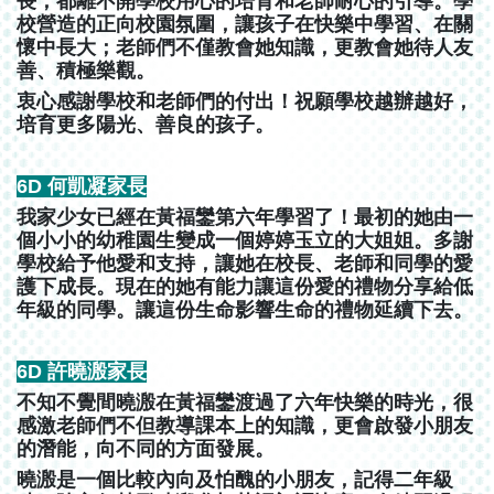
長，都離不開學校用心的培育和老師耐心的引導。學
校營造的正向校園氛圍，讓孩子在快樂中學習、在關
懷中長大；老師們不僅教會她知識，更教會她待人友
善、積極樂觀。
衷心感謝學校和老師們的付出！祝願學校越辦越好，
培育更多陽光、善良的孩子。
6D 何凱凝家長
我家少女已經在黃福鑾第六年學習了！最初的她由一
個小小的幼稚園生變成一個婷婷玉立的大姐姐。多謝
學校給予他愛和支持，讓她在校長、老師和同學的愛
護下成長。現在的她有能力讓這份愛的禮物分享給低
年級的同學。讓這份生命影響生命的禮物延續下去。
6D 許曉溵家長
不知不覺間曉溵在黃福鑾渡過了六年快樂的時光，很
感激老師們不但教導課本上的知識，更會啟發小朋友
的潛能，向不同的方面發展。
曉溵是一個比較內向及怕醜的小朋友，記得二年級