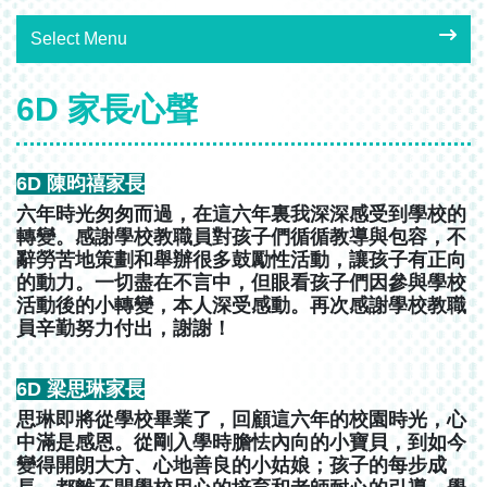
Select Menu
6D 家長心聲
6D 陳昀禧家長
六年時光匆匆而過，在這六年裏我深深感受到學校的
轉變。感謝學校教職員對孩子們循循教導與包容，不
辭勞苦地策劃和舉辦很多鼓勵性活動，讓孩子有正向
的動力。一切盡在不言中，但眼看孩子們因參與學校
活動後的小轉變，本人深受感動。再次感謝學校教職
員辛勤努力付出，謝謝！
6D 梁思琳家長
思琳即將從學校畢業了，回顧這六年的校園時光，心
中滿是感恩。從剛入學時膽怯內向的小寶貝，到如今
變得開朗大方、心地善良的小姑娘；孩子的每步成