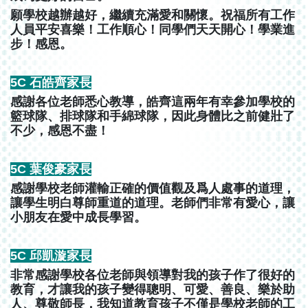
願學校越辦越好，繼續充滿愛和關懷。祝福所有工作
人員平安喜樂！工作順心！同學們天天開心！學業進
步！感恩。
5C 石皓齊家長
感謝各位老師悉心教導，皓齊這兩年有幸參加學校的
籃球隊、排球隊和手綿球隊，因此身體比之前健壯了
不少，感恩不盡！
5C 葉俊豪家長
感謝學校老師灌輸正確的價值觀及爲人處事的道理，
讓學生明白尊師重道的道理。老師們非常有愛心，讓
小朋友在愛中成長學習。
5C 邱凱漩家長
非常感謝學校各位老師與領導對我的孩子作了很好的
教育，才讓我的孩子變得聰明、可愛、善良、樂於助
人、尊敬師長，我知道教育孩子不僅是學校老師的工