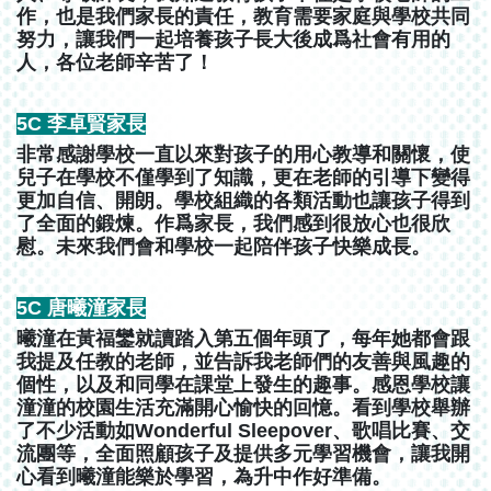
作，也是我們家長的責任，教育需要家庭與學校共同
努力，讓我們一起培養孩子長大後成爲社會有用的
人，各位老師辛苦了！
5C 李卓賢家長
非常感謝學校一直以來對孩子的用心教導和關懷，使
兒子在學校不僅學到了知識，更在老師的引導下變得
更加自信、開朗。學校組織的各類活動也讓孩子得到
了全面的鍛煉。作爲家長，我們感到很放心也很欣
慰。未來我們會和學校一起陪伴孩子快樂成長。
5C 唐曦潼家長
曦潼在黃福鑾就讀踏入第五個年頭了，每年她都會跟
我提及任教的老師，並告訴我老師們的友善與風趣的
個性，以及和同學在課堂上發生的趣事。感恩學校讓
潼潼的校園生活充滿開心愉快的回憶。看到學校舉辦
了不少活動如Wonderful Sleepover、歌唱比賽、交
流團等，全面照顧孩子及提供多元學習機會，讓我開
心看到曦潼能樂於學習，為升中作好準備。