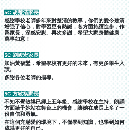
5C 胡楚清家長
感謝學校老師多年來對楚清的教導，你們的愛令楚清
增强了信心，對學習更有熱誠，各方面持續進步，作
爲家長，深感安慰。再次多謝，希望大家身體健康，
萬事如意！
5C 劉峻宏家長
加油黃福鑾，希望學校有更好的未來，有更多學生入
讀。
多謝各位老師的指導。
5C 方敏祺家長
不知不覺敏祺已經上五年級。感謝學校在主持、朗誦
方面給予她站在舞台上的機會，讓她在成長上多了一
份自信和勇氣。
在這個充滿愛的環境下，不僅學到知識，也學到如何
成爲更好的自己。