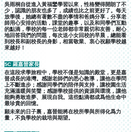
吳雨桐自從進入黃福鑾學習以來，性格變得開朗了不
少，認識的朋友也多了，成績也比之前更好了。每天
放學後，她總有著數不盡的事情和爸媽分享，分享老
師用心安排的活動，課堂的趣事，以及和同學們互動
的點滴，學校的每一位老師都非常親切和友善，耐心
地回答我們的問題，每次送小女回校的早晨，總能看
到校長和副校長的身影，相當敬業、衷心祝願學校越
來越好！
5C 羅嘉晉家長
在這段求學旅程中，學校不僅是知識的殿堂，更是嘉
晉成長的港灣。感謝老師們的悉心教導，讓他在學問
上不斷進步；感謝同學們的陪伴與支持，讓校園生活
充滿溫暖與笑聲；感謝學校提供的資源與環境，讓他
能夠勇敢造夢、展現自我。這些點滴都成爲他生命中
最珍貴的回憶。
願未來的日子裏，嘉晉能將在校所學與所得化爲力
量，不負學校的栽培與期望。