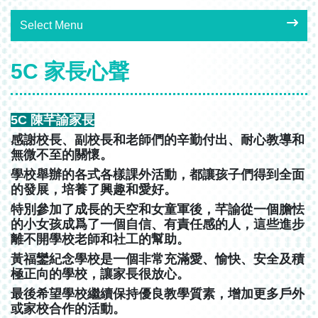
Select Menu
5C 家長心聲
5C 陳芊諭家長
感謝校長、副校長和老師們的辛勤付出、耐心教導和
無微不至的關懷。
學校舉辦的各式各樣課外活動，都讓孩子們得到全面
的發展，培養了興趣和愛好。
特別參加了成長的天空和女童軍後，芊諭從一個膽怯
的小女孩成爲了一個自信、有責任感的人，這些進步
離不開學校老師和社工的幫助。
黃福鑾紀念學校是一個非常充滿愛、愉快、安全及積
極正向的學校，讓家長很放心。
最後希望學校繼續保持優良教學質素，增加更多戶外
或家校合作的活動。