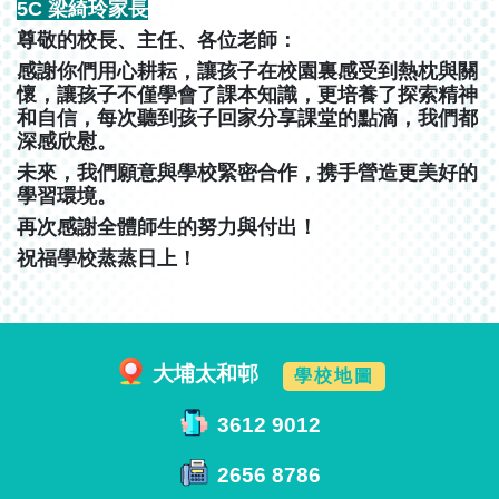
5C 梁綺玲家長
尊敬的校長、主任、各位老師：
感謝你們用心耕耘，讓孩子在校園裏感受到熱枕與關
懷，讓孩子不僅學會了課本知識，更培養了探索精神
和自信，每次聽到孩子回家分享課堂的點滴，我們都
深感欣慰。
未來，我們願意與學校緊密合作，携手營造更美好的
學習環境。
再次感謝全體師生的努力與付出！
祝福學校蒸蒸日上！
大埔太和邨
學校地圖
3612 9012
2656 8786