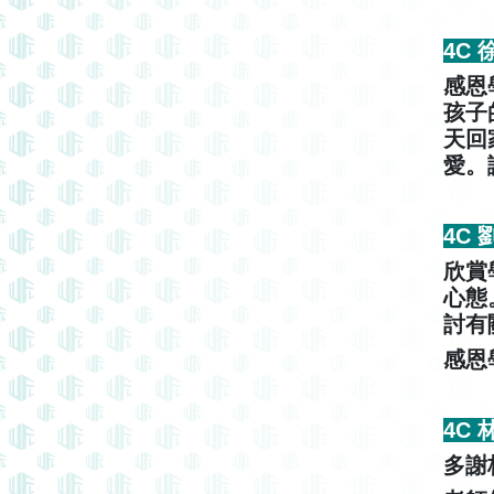
4C
感恩
孩子
天回
愛。
4C
欣賞
心態
討有
感恩
4C
多謝