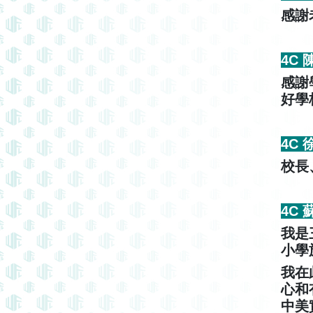
感謝
4C
感謝
好學
4C
校長
4C
我是
小學
我在
心和
中美