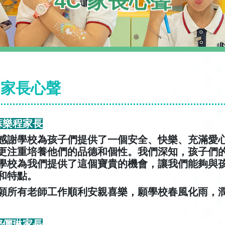
4C 家長心聲
C 家長心聲
 蘇樂程家長
感謝學校為孩子們提供了一個安全、快樂、充滿愛
更注重培養他們的品德和個性。我們深知，孩子們
學校為我們提供了這個寶貴的機會，讓我們能夠與
和特點。
願所有老師工作順利安親喜樂，願學校春風化雨，
 鄧儷琳家長