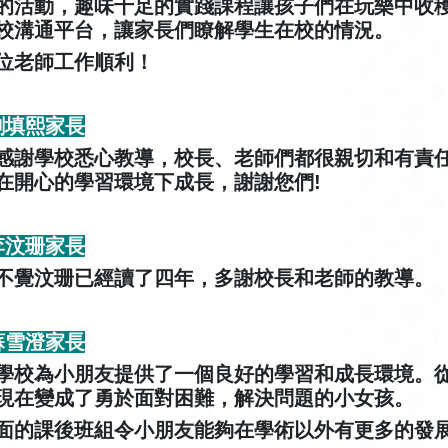
的活動，趣味十足的實踐課程讓孩子們在玩樂中收
校溝通平台，讓家長們瞭解學生在校的情況。
位老師工作順利！
 劉填熙家長
感謝學校悉心教導，校長、老師們都很親切和有責
在開心的學習環境下成長，謝謝您們!
 李汶珊家長
不覺汶珊已經讀了四年，多謝校長和老師的教導。
 蘇雪澄家長
學校為小朋友提供了一個良好的學習和成長環境。
現在變成了勇於面對困難，解決問題的小女孩。
面的課後班組令小朋友能夠在學術以外有更多的發