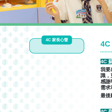
4C 家長心聲
4
4C
我要
識，
感謝
需求
最後
4C