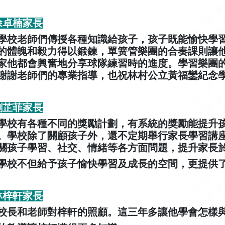
 徐卓楠家長
學校老師們傳授各種知識給孩子，孩子既能愉快學
的體魄和毅力得以鍛鍊，單簧管樂團的合奏課則讓
家他都會興奮地分享球隊練習時的進度。學習樂團
謝謝老師們的專業指導，也祝林村公立黃福鑾紀念
 劉芷菲家長
學校有各種不同的獎勵計劃，有系統的獎勵能提升
。學校除了關顧孩子外，還不定期舉行家長學習講
關孩子學習、社交、情緒等各方面問題，提升家長
學校不但給予孩子愉快學習及成長的空間，更提供
 林梓軒家長
校長和老師對梓軒的照顧。這三年多讓他學會怎樣