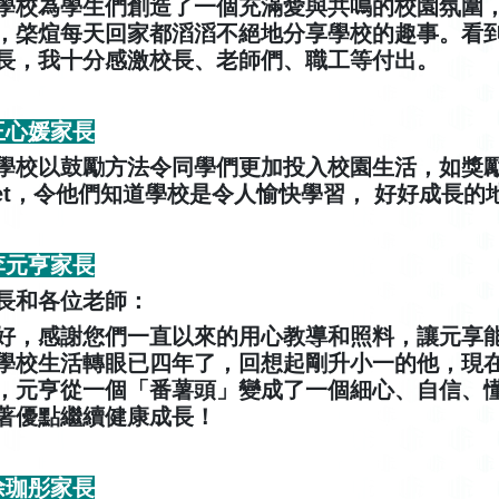
學校為學生們創造了一個充滿愛與共鳴的校園氛圍
，棨煊每天回家都滔滔不絕地分享學校的趣事。看
長，我十分感激校長、老師們、職工等付出。
 王心媛家長
學校以鼓勵方法令同學們更加投入校園生活，如獎勵卡
ffet，令他們知道學校是令人愉快學習， 好好成長的地方，
 李元亨家長
長和各位老師：
好，感謝您們一直以來的用心教導和照料，讓元享能
學校生活轉眼已四年了，回想起剛升小一的他，現
，元亨從一個「番薯頭」變成了一個細心、自信、懂
著優點繼續健康成長！
 徐珈彤家長