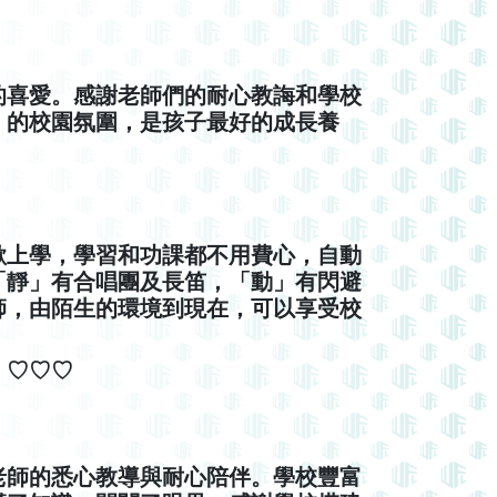
的喜愛。感謝老師們的耐心教誨和學校
」的校園氛圍，是孩子最好的成長養
歡上學，學習和功課都不用費心，自動
「靜」有合唱團及長笛，「動」有閃避
師，由陌生的環境到現在，可以享受校
！♡♡♡
老師的悉心教導與耐心陪伴。學校豐富