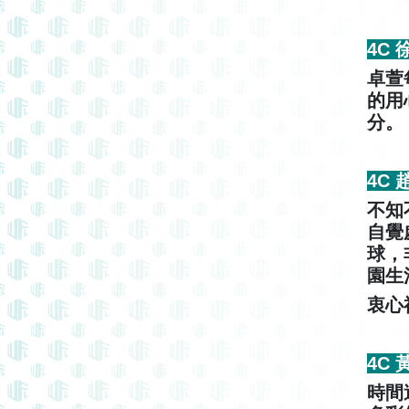
4C
卓萱
的用
分。
4C
不知
自覺
球，
園生
衷心
4C
時間