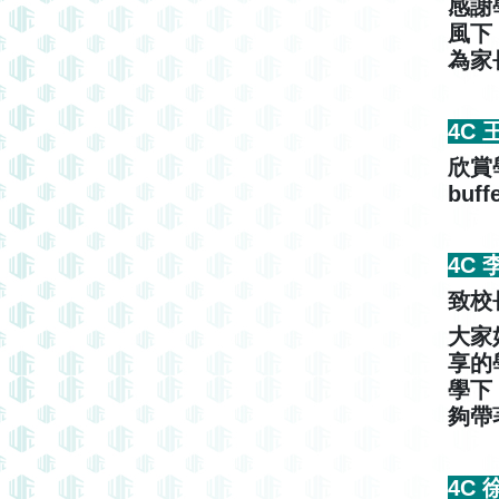
感謝
風下
為家
4C
欣賞
bu
4C
致校
大家
享的
學下
夠帶
4C