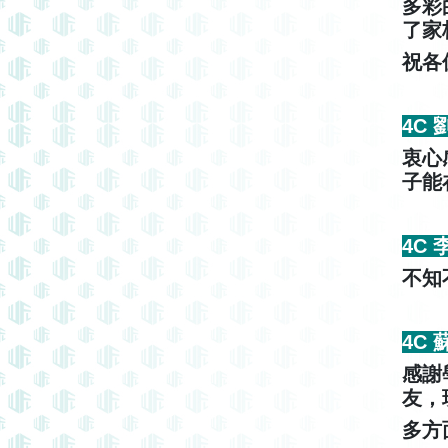
多彩
了家
祝各
4C
衷心
子能
4C
不知
4C
感謝
友，
多方