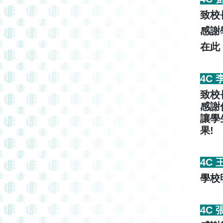
致校
感謝
在此
4C
致校
感謝
讓學
果!
4C
學校
4C