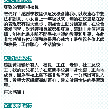
3C 石安穎家長
尊敬的老師和校長：
您們好！感謝學校提供這次機會讓我可以表達心中想
法和謝意。小女自上一年級以來，無論在校還是在家
的表現都有很大進步，例如會主動分擔家務，在校會
關愛同學，對老師和長輩都很尊重，這點非常值得表
揚，能有此進步離不開學校老師的教導和引導。在此
非常感謝各位老師和校長用心栽培！最後祝各位老師
和校長：工作順心，生活愉快！
3C 許容嘉家長
感謝黃福鑾所有人：校長、主任、老師、社工及校
工，我的女兒和兒子在這間學校裏非常快樂，正向地
成長，因為學校上至下都非常有愛，十分感恩可以入
讀，希望大家繼續團結齊心，建立健康愉快的學習環
境。
再次感謝！
3C 李知也家長