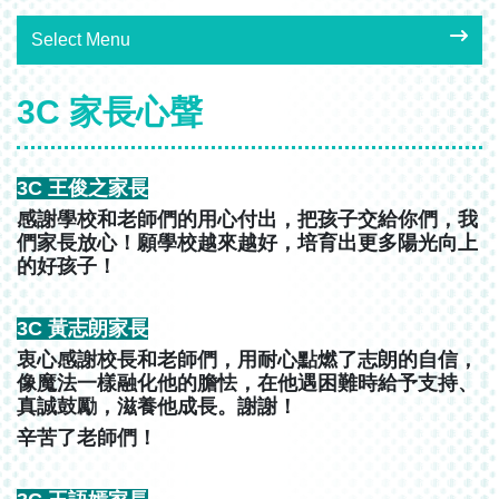
Select Menu
3C 家長心聲
3C 王俊之家長
感謝學校和老師們的用心付出，把孩子交給你們，我
們家長放心！願學校越來越好，培育出更多陽光向上
的好孩子！
3C 黃志朗家長
衷心感謝校長和老師們，用耐心點燃了志朗的自信，
像魔法一樣融化他的膽怯，在他遇困難時給予支持、
真誠鼓勵，滋養他成長。謝謝！
辛苦了老師們！