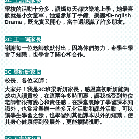
3C 王語嫣家長
學校的活動十分多，語嫣每天都快樂地上學，她最喜
歡就是小女童軍，她還參加了手鐘、樂團和English
Drama，既充實又開心，當中還認識了許多朋友。
3C 王一鳴家長
謝謝每一位老師默默付出，因為你們努力，令學生學
會了知識，也學會了關心和合作。
3C 梁昕妍家長
校長、各位老師：
大家好！我是3C班梁昕妍家長，感恩當初昕妍能夠
成功入讀貴校，在這兩年多時間裏，讓我感受到每位
老師都很有愛心和責任感，在課堂裏除了學習課本知
識外，也常常舉辦一些多元化活動和課外活動，可以
讓學生學習之餘，也學習到其他課本以外的知識，使
其身心健康得到發展外，更能擴闊視野。