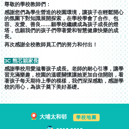
尊敬的學校教師們：
感謝您們為學生營造的校園環境，讓孩子在輕鬆開心
的氛圍下對知識展開探索，在學校學會了合作、包
容、友愛、善良……願學校繼續成為孩子成長的燈
塔，也願我們的孩子們帶著愛和智慧健康快樂的成
長。
再次感謝全校教師員工們的努力和付出！
3C 熊芯穎家長
感謝學校用愛滋養孩子成長。老師的耐心引導，讓學
習充滿樂趣，校園的溫暖關懷讓她更加自信開朗，看
著孩子每天期待上學的模樣，我們深深感動，感謝學
校的用心，為孩子奠下美好基礎。
大埔太和邨
學校地圖