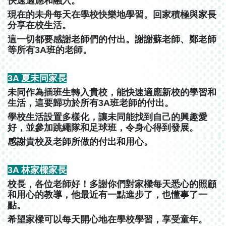
快速適應和融入。
現在的未舟每天在學校快樂地學習。回家積極與家長
分享在校生活。
這一切都要感謝老師們的付出。謝謝蘇老師、鄭老師
等所有3A班的老師。
3A 夏未同家長
未同作為插班生轉入貴校，能快速適應新校的學習和
生活，這要歸功於所有3A班老師的付出。
學校生活設置多樣化，讓未同能找到自己的興趣愛
好，並參加跳繩隊和足球班，令身心得到發展。
感謝貴校及老師所做的付出和用心。
3A 林家樑家長
校長，各位老師好！多謝你們對家樑每天悉心的照顧
和用心的教導，他最近有一點進步了，也懂事了一
點。
希望家樑可以每天開心地在學校學習，享受童年。