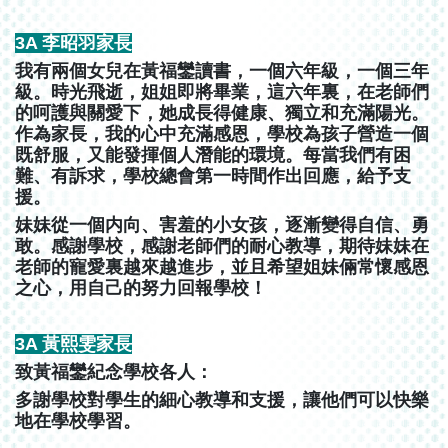
3A 李昭羽家長
我有兩個女兒在黃福鑾讀書，一個六年級，一個三年
級。時光飛逝，姐姐即將畢業，這六年裏，在老師們
的呵護與關愛下，她成長得健康、獨立和充滿陽光。
作為家長，我的心中充滿感恩，學校為孩子營造一個
既舒服，又能發揮個人潛能的環境。每當我們有困
難、有訴求，學校總會第一時間作出回應，給予支
援。
妹妹從一個内向、害羞的小女孩，逐漸變得自信、勇
敢。感謝學校，感謝老師們的耐心教導，期待妹妹在
老師的寵愛裏越來越進步，並且希望姐妹倆常懷感恩
之心，用自己的努力回報學校！
3A 黃熙雯家長
致黃福鑾紀念學校各人：
多謝學校對學生的細心教導和支援，讓他們可以快樂
地在學校學習。