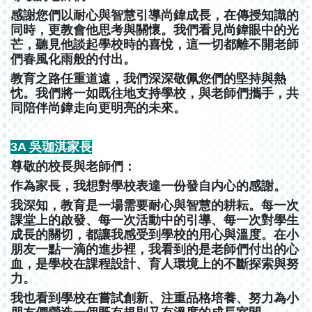
感謝您們以耐心與智慧引導尚鍏成長，在傳授知識的
同時，更教會他思考與關懷。我們看見尚鍏眼中的光
芒，聽見他談起學校時的喜悅，這一切都離不開老師
們春風化雨般的付出。
教育之路任重道遠，我們深深敬佩您們的堅持與熱
忱。我們將一如既往地支持學校，與老師們攜手，共
同陪伴尚鍏走向更明亮的未來。
3A 吳珈淇家長
尊敬的校長與老師們：
作為家長，我想對學校表達一份發自内心的感謝。
我深知，教育是一場需要耐心與智慧的耕耘。每一次
課堂上的啟發、每一次活動中的引導、每一次對學生
成長的關切，都讓我感受到學校的用心與溫度。在小
朋友一點一滴的進步裡，我看到的是老師們付出的心
血，是學校在課程設計、育人環境上的不斷探索與努
力。
我也看到學校在嘗試創新、注重品格培養、努力為小