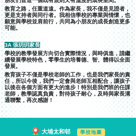
朋友們營造一個既有規則又有溫度的成長室間。
教育之路，任重道遠。作為家長，我不僅是見證者，
更是支持者與同行者。我相信學校的專業與情懷，也
願意與學校並肩前行，共同為小朋友的成長創造更多
可能。
3A 張玥玥家長
學校的教學發展方向切合實際情況，與時俱進，請繼
續發展學校特色，零學生的培養德、智、體得以全面
發展。
教育孩子不僅是學校老師的工作，也是我們家長的責
任，所以今後，我們一定會與老師互相配合，讓孩子
以後在各個方面有更大的進步！特別是我們班的任課
老師，教學認真負責，對待孩子耐心，及時與家長溝
通聯繫，再次感謝！
大埔太和邨
學校地圖