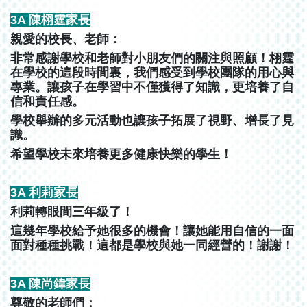
3A 陳栩霆家長
親愛的校長、老師：
非常感謝學校和老師對小朋友們的關注與照顧！栩霆
在學校的這段時間裏，我們感受到學校團隊的用心與
專業。讓孩子在學習中不僅獲得了知識，更培養了自
信和責任感。
學校舉辦的多元活動也讓孩子拓展了視野、增長了見
識。
希望學校未來培養更多健康快樂的學生！
3A 利莉家長
利莉轉眼間三年級了！
這幾年學校給予她很多的機會！讓她能用自信的一面
面對種種挑戰！這都是學校與她一同經營的！謝謝！
3A 陳尚鍏家長
尊敬的老師們：