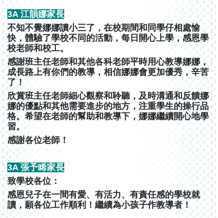
3A 江韻娜家長
不知不覺娜娜讀小三了，在校期間和同學仔相處愉
快，體驗了學校不同的活動，每日開心上學，感恩學
校老師和校工。
感謝班主任老師和其他各科老師平時用心教導娜娜，
成長路上有你們的教導，相信娜娜會更加優秀，辛苦
了！
欣賞班主任老師細心觀察和聆聽，及時溝通和反饋娜
娜的優點和其他需要進步的地方，注重學生的操行品
格。希望在老師的幫助和教導下，娜娜繼續開心地學
習。
感謝各位老師！
3A 張予睎家長
致學校各位：
感恩兒子在一間有愛、有活力、有責任感的學校就
讀，願各位工作順利！繼續為小孩子作教導者！