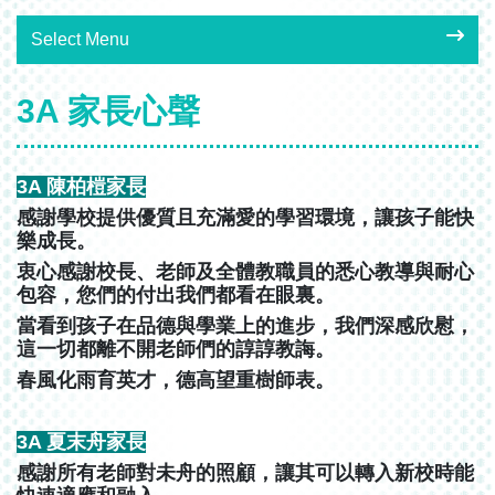
Select Menu
3A 家長心聲
3A 陳柏榿家長
感謝學校提供優質且充滿愛的學習環境，讓孩子能快
樂成長。
衷心感謝校長、老師及全體教職員的悉心教導與耐心
包容，您們的付出我們都看在眼裏。
當看到孩子在品德與學業上的進步，我們深感欣慰，
這一切都離不開老師們的諄諄教誨。
春風化雨育英才，德高望重樹師表。
3A 夏末舟家長
感謝所有老師對未舟的照顧，讓其可以轉入新校時能