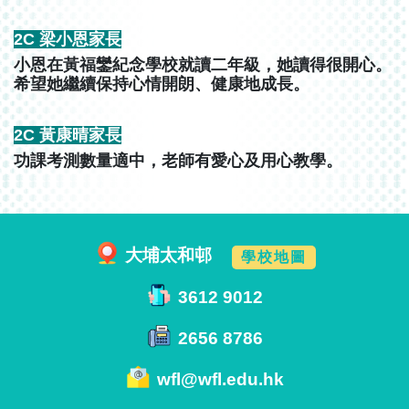
2C 梁小恩家長
小恩在黃福鑾紀念學校就讀二年級，她讀得很開心。
希望她繼續保持心情開朗、健康地成長。
2C 黃康晴家長
功課考測數量適中，老師有愛心及用心教學。
大埔太和邨
學校地圖
3612 9012
2656 8786
wfl@wfl.edu.hk