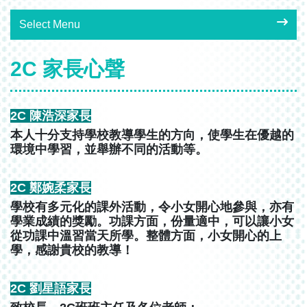
Select Menu
2C 家長心聲
2C 陳浩深家長
本人十分支持學校教導學生的方向，使學生在優越的
環境中學習，並舉辦不同的活動等。
2C 鄭婉柔家長
學校有多元化的課外活動，令小女開心地參與，亦有
學業成績的獎勵。功課方面，份量適中，可以讓小女
從功課中溫習當天所學。整體方面，小女開心的上
學，感謝貴校的教導！
2C 劉星語家長