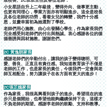
致校長、2C班班主任及各位老師：
小女星語自升上二年級後，變得外向、做事更主動，
也更有同理心，學業方面亦有明顯進步。這全是校長
及各位老師的功勞，看着女兒的轉變，我們十分感
恩，並慶幸當初為她選對了學校。
老師們用心施教、由心出發關心學生，作為家長我們
完全感受到老師們的付出與熱誠。衷心感謝各位的循
循善誘與因材施教。謝謝您們。
2C 黃逸朗家長
感謝老師們的辛勤付出，讓我的孩子變得聰明、可
愛、善良、正直且有責任感。我知道教育孩子不僅是
老師的工作，也是家長的責任，今後我們一定會與老
師互相配合，努力讓孩子在各方面有更大的進步！
2C張芷嫣家長
作為家長，我很高興看到孩子的進步。希望現在的進
步只是個開始，也希望他能夠繼續保持下去，這樣才
不負老師的期望。感謝李老師的鼓勵、支持和教導。