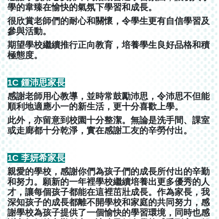
學的韋臻在愉快的氣氛下學習和成長。
很欣賞老師們的耐心和關懷，令學生更有自信學習及
參與活動。
期望學校繼續推行正向教育，培養學生良好品格和積
極態度。
1C 鍾沛思家長
感謝老師用心教導，並時常鼓勵沛思，令沛思不但能
順利地適應小一的新生活，更十分喜歡上學。
此外，亦留意到校園十分整潔。無論是洗手間、課室
或走廊都十分乾淨，實在感謝工友的辛勞付出。
1C 李妍希家長
親愛的學校，感謝你們為孩子們的成長所付出的辛勤
和努力。願新的一年裡學校繼續培養出更多優秀的人
才，讓每個孩子都能在這裡茁壯成長。作為家長，我
深知孩子的成長都離不開學校和家庭的共同努力，感
謝學校為孩子提供了一個愉快的學習環境，同時也感