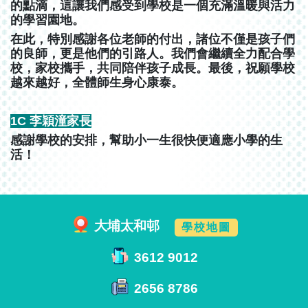
的點滴，這讓我們感受到學校是一個充滿溫暖與活力
的學習園地。
在此，特別感謝各位老師的付出，諸位不僅是孩子們
的良師，更是他們的引路人。我們會繼續全力配合學
校，家校攜手，共同陪伴孩子成長。最後，祝願學校
越來越好，全體師生身心康泰。
1C 李穎潼家長
感謝學校的安排，幫助小一生很快便適應小學的生
活！
大埔太和邨
學校地圖
3612 9012
2656 8786