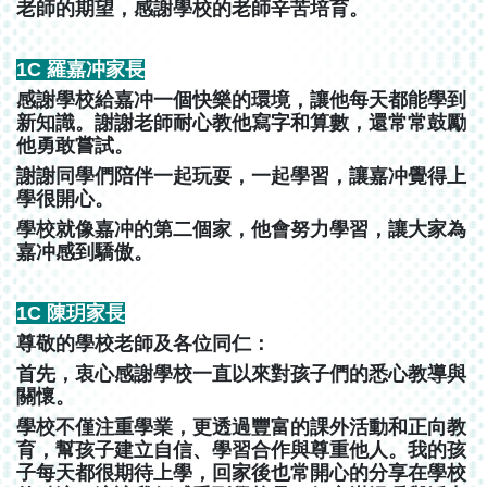
老師的期望，感謝學校的老師辛苦培育。
1C 羅嘉冲家長
感謝學校給嘉冲一個快樂的環境，讓他每天都能學到
新知識。謝謝老師耐心教他寫字和算數，還常常鼓勵
他勇敢嘗試。
謝謝同學們陪伴一起玩耍，一起學習，讓嘉冲覺得上
學很開心。
學校就像嘉冲的第二個家，他會努力學習，讓大家為
嘉冲感到驕傲。
1C 陳玥家長
尊敬的學校老師及各位同仁：
首先，衷心感謝學校一直以來對孩子們的悉心教導與
關懷。
學校不僅注重學業，更透過豐富的課外活動和正向教
育，幫孩子建立自信、學習合作與尊重他人。我的孩
子每天都很期待上學，回家後也常開心的分享在學校