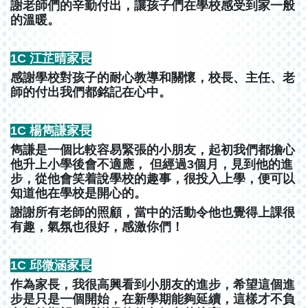
謝老師們的辛勤付出，讓孩子們在學校感受到家一般
的溫暖。
1C 江芷晴家長
感謝學校對孩子的耐心教導和關懷，校長、主任、老
師的付出我們都銘記在心中。
1C 楊雋謙家長
雋謙是一個比較容易緊張的小朋友，起初我們都擔心
他升上小學後會不適應， 但經過3個月，見到他的進
步，從他會笑着說學校的趣事，很投入上學，便可以
知道他在學校是開心的。
謝謝所有老師的照顧，當中的活動令他也覺得上課很
有趣，氣氛也很好，感激你們！
1C 邱微涵家長
作為家長，我很高興看到小朋友的進步，希望這個進
步是只是一個開始，在新學期能夠延續，這樣才不負