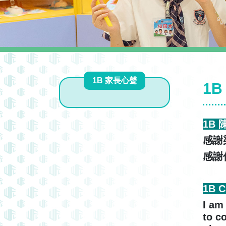
1B 家長心聲
1
1B
感謝
感謝
1B 
I am
to c