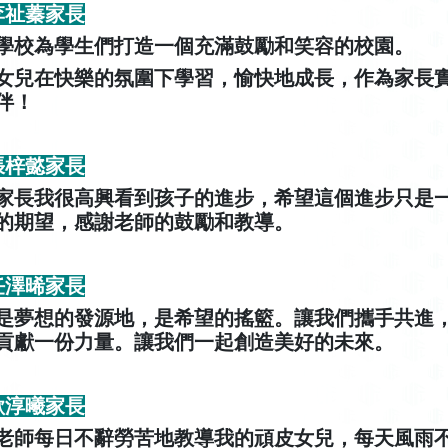
 李祉蓁家長
學校為學生們打造一個充滿鼓勵和笑容的校園。
女兒在快樂的氛圍下學習，愉快地成長，作為家長
伴！
 張梓懿家長
家長我很高興看到孩子的進步，希望這個進步只是
的期望，感謝老師的鼓勵和教導。
 任澤晞家長
是夢想的發源地，是希望的搖籃。讓我們攜手共進
貢獻一份力量。讓我們一起創造美好的未來。
 歐淳曦家長
老師每日不辭勞苦地教導我的頑皮女兒，每天風雨