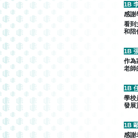
1B
感謝
看到
和陪
1B
作為
老師
1B
學校
發展
1B
感謝