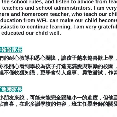
 the school rules, and listen to advice from te
ll teachers and school administrators. I am very 
hers and homeroom teacher, who teach our child
education from WFL can make our child become
usiastic to continue learning, I am very gratef
 educated our child well.
 林翰賢家長
們的耐心教導和悉心關懷，讓孩子越來越喜歡上學
亦很開心看到學校為孩子打造充滿愛與鼓勵的校園
裡不僅收獲知識，更學會待人處事、勇敢嘗試，作
 江逸曦家長
小朋友來說，可能未能完全跟隨小一的進度，但他
沾自喜，在此多謝學校的包容，班主任梁老師的關