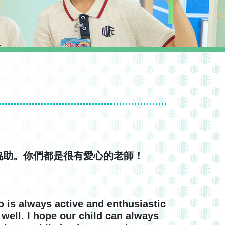
協助。你們都是很有愛心的老師！
o is always active and enthusiastic
 well. I hope our child can always