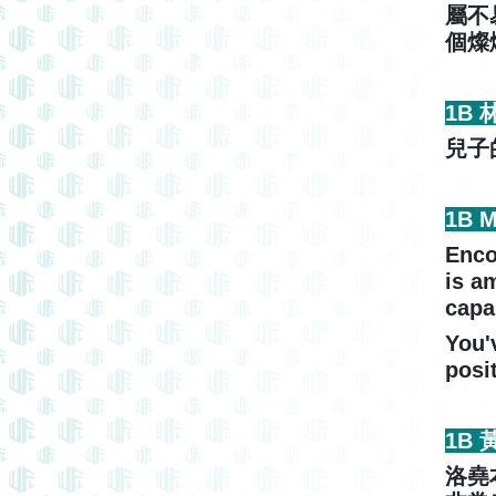
屬不
個燦
1B
兒子
1B 
Enco
is a
capa
You'
posi
1B
洛堯