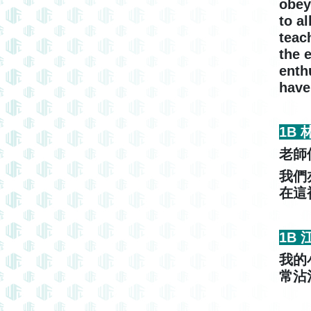
obey
to a
teac
the 
enth
have
1B
老師
我們
在這
1B
我的
常沾