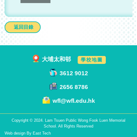
返回目錄
大埔太和邨
學校地圖
3612 9012
2656 8786
wfl@wfl.edu.hk
Copyright © 2024. Lam Tsuen Public Wong Fook Luen Memorial
School. All Rights Reserved
Web design
By
East Tech