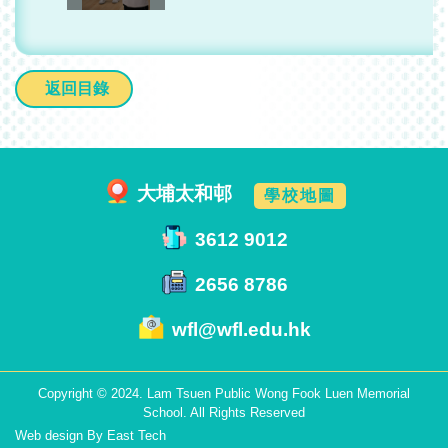
返回目錄
大埔太和邨
學校地圖
3612 9012
2656 8786
wfl@wfl.edu.hk
Copyright © 2024. Lam Tsuen Public Wong Fook Luen Memorial
School. All Rights Reserved
Web design
By
East Tech