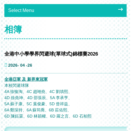
Select Menu
相簿
全港中小學學界閃避球(單球式)錦標賽2026
2026- 04 -26
全港亞軍 及 新界東冠軍
本校閃避球隊
4A 徐愉淘、4C 趙翊堯、4C 劉填熙、
4D 徐堯坤、4D 邵張辰、5A 李承亨、
5A 蘇子康、5C 葉俊豪、5D 曾祥益、
6A 鄭深持、6A 蘇筠喬、6B 莊佑熙、
6D 陳鈺霖、6D 林穎權、6D 羅之言、6D 石柏熙