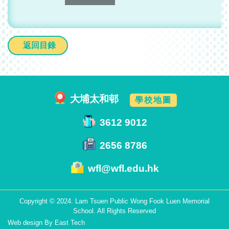
返回目錄
大埔太和邨
學校地圖
3612 9012
2656 8786
wfl@wfl.edu.hk
Copyright © 2024. Lam Tsuen Public Wong Fook Luen Memorial
School. All Rights Reserved
Web design
By
East Tech