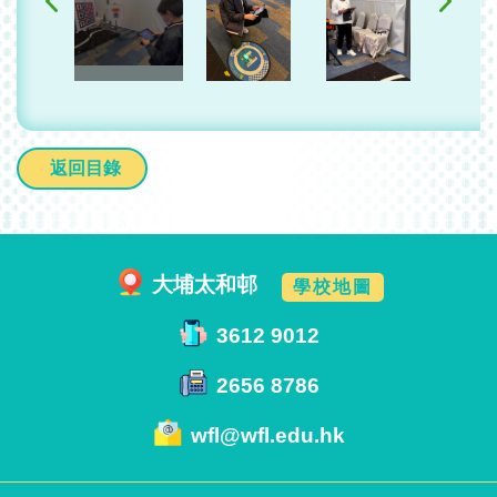
返回目錄
大埔太和邨
學校地圖
3612 9012
2656 8786
wfl@wfl.edu.hk