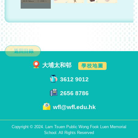
返回目錄
大埔太和邨
學校地圖
3612 9012
2656 8786
wfl@wfl.edu.hk
Copyright © 2024. Lam Tsuen Public Wong Fook Luen Memorial
School. All Rights Reserved