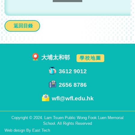
返回目錄
大埔太和邨
學校地圖
3612 9012
2656 8786
wfl@wfl.edu.hk
Copyright © 2024. Lam Tsuen Public Wong Fook Luen Memorial
School. All Rights Reserved
Web design
By
East Tech