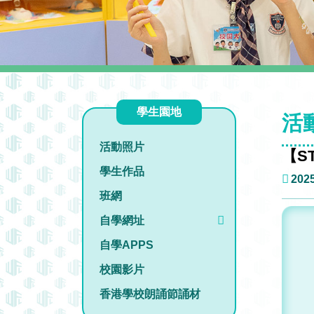
學生園地
活
活動照片
【S
學生作品
2025
班網
自學網址
自學APPS
校園影片
香港學校朗誦節誦材