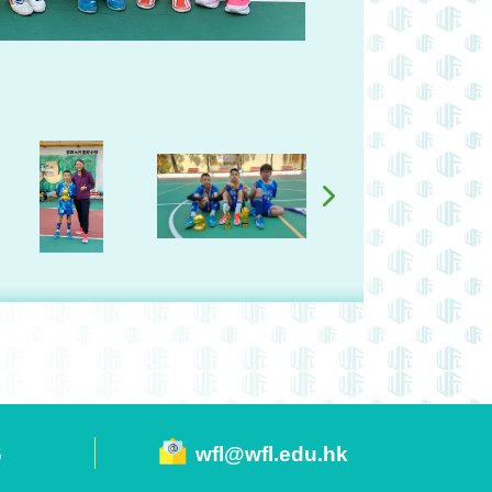
6
wfl@wfl.edu.hk