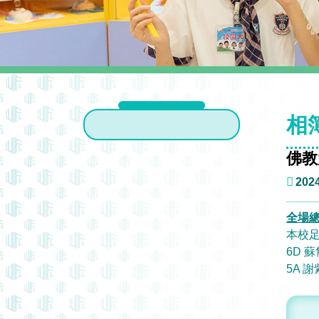
相
佛教
2024
全場
本校
6D 
5A 