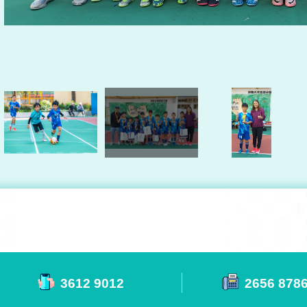
3612 9012
2656 878