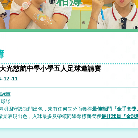
相簿
簿
大光慈航中學小學五人足球邀請賽
- 12 -11
總冠軍
足球隊
蘇雋明因守護籠門出色，未有任何失分而獲得
最佳籠門『金手套獎
謝紫棠表現出色，入球最多及帶領同學奪標而榮獲
最佳球員『金球