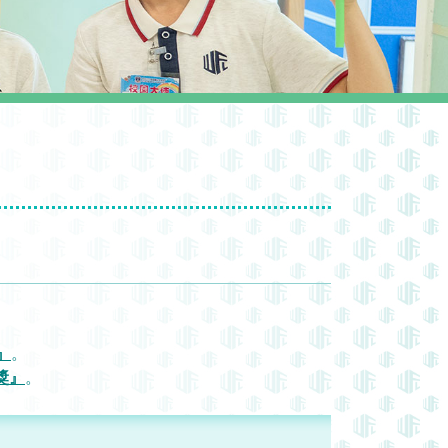
』
。
獎』
。