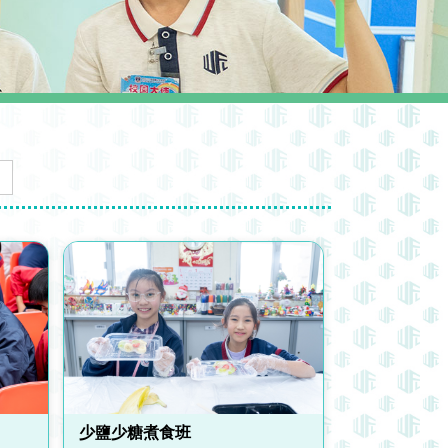
少鹽少糖煮食班