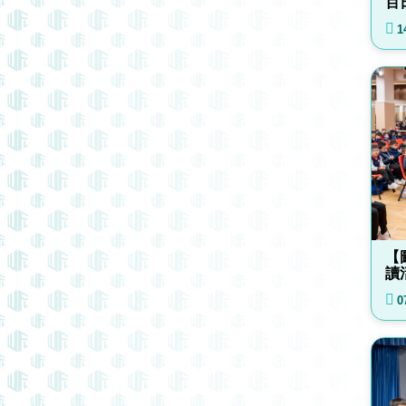
百
1
【
讀
0