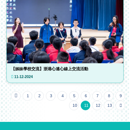
【姊妹學校交流】浙港心連心線上交流活動
11-12-2024
1
2
3
4
5
6
7
8
9
10
11
12
13