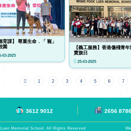
德育課】 尊重生命．「 寵」
校園
【義工服務】香港傷殘青年
賣旗日
6-03-2025
25-03-2025
1
2
3
4
5
6
7
3612 9012
2656 878
Luen Memorial School. All Rights Reserved
We