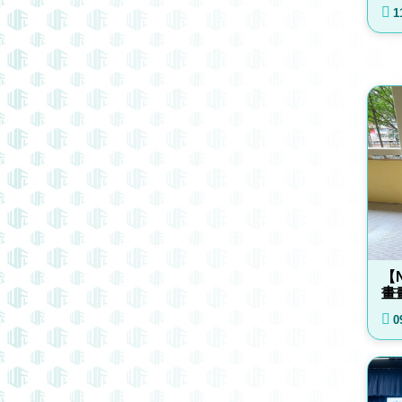
1
【
畫
0