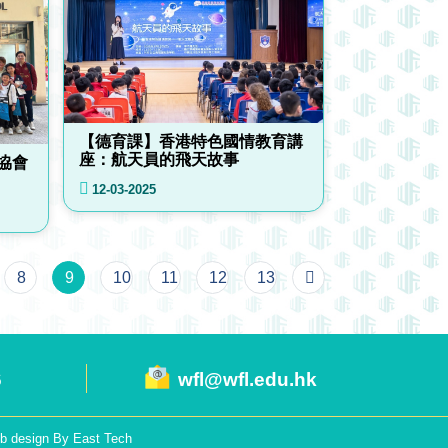
【德育課】香港特色國情教育講
座：航天員的飛天故事
協會
12-03-2025
8
9
10
11
12
13
6
wfl@wfl.edu.hk
b design
By
East Tech