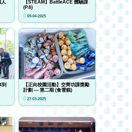
械人
【STEAM】BattleACE 體驗課
(P.6)
09-04-2025
車到
【正向校園活動】交齊功課獎勵
計劃 — 第二期 (食雪糕)
27-03-2025