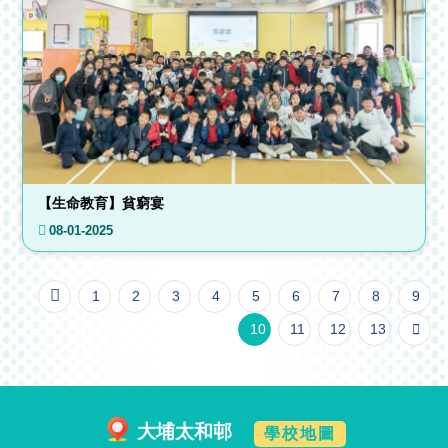
【生命教育】貧窮宴
08-01-2025
1
2
3
4
5
6
7
8
9
10
11
12
13
大埔太和邨
學校地圖